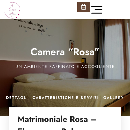
Home
Camere
Camera “Rosa”
Contatti
UN AMBIENTE RAFFINATO E ACCOGLIENTE
Cosa fare?
Prenota ora!
DETTAGLI
CARATTERISTICHE E SERVIZI
GALLERY
Matrimoniale Rosa –